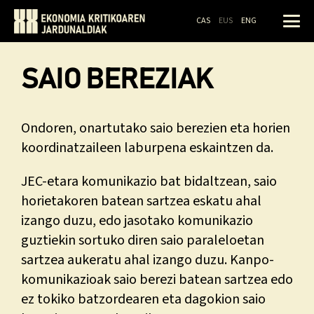
CAS
EUS
ENG
SAIO BEREZIAK
Ondoren, onartutako saio berezien eta horien
koordinatzaileen laburpena eskaintzen da.
JEC-etara komunikazio bat bidaltzean, saio
horietakoren batean sartzea eskatu ahal
izango duzu, edo jasotako komunikazio
guztiekin sortuko diren saio paraleloetan
sartzea aukeratu ahal izango duzu. Kanpo-
komunikazioak saio berezi batean sartzea edo
ez tokiko batzordearen eta dagokion saio