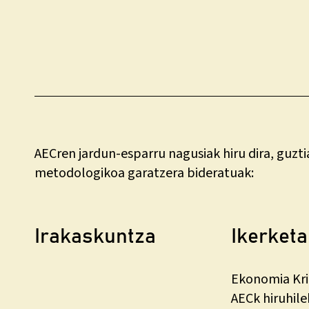
AECren jardun-esparru nagusiak hiru dira, guzti
metodologikoa garatzera bideratuak:
Irakaskuntza
Ikerketa
Ekonomia Krit
AECk hiruhile