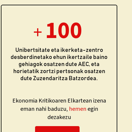
100
+
Unibertsitate eta ikerketa-zentro
desberdinetako ehun ikertzaile baino
gehiagok osatzen dute AEC, eta
horietatik zortzi pertsonak osatzen
dute Zuzendaritza Batzordea.
Ekonomia Kritikoaren Elkartean izena
eman nahi baduzu,
hemen
egin
dezakezu