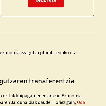
IZENA EMAN
n ekonomia ezagutza plural, teoriko eta
gutzaren transferentzia
n ekitaldi aipagarrienen artean Ekonomia
oaren Jardunaldiak daude. Horiez gain,
Uda