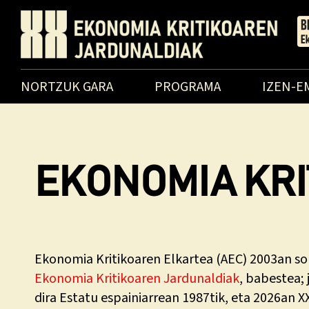
NORTZUK GARA
PROGRAMA
IZEN-E
EKONOMIA KRI
Ekonomia Kritikoaren Elkartea (AEC) 2003an sor
Ekonomia Kritikoaren Jardunaldiak
, babestea;
dira Estatu espainiarrean 1987tik, eta 2026an X