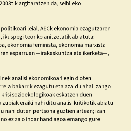
 2003tik argitaratzen da, seihileko
politikoari leial, AECk ekonomia ezagutzaren
ikuspegi teoriko anitzetatik abiatuta:
a, ekonomia feminista, ekonomia marxista
earen esparruan —irakaskuntza eta ikerketa—,
inek analisi ekonomikoari egin dioten
rrela bakarrik ezagutu eta azaldu ahal izango
 krisi sozioekologikoak eskatzen duen
ubiak eraiki nahi ditu analisi kritikotik abiatu
ndu nahi duten pertsona guztien artean; izan
aino ez zaio indar handiagoa emango gure