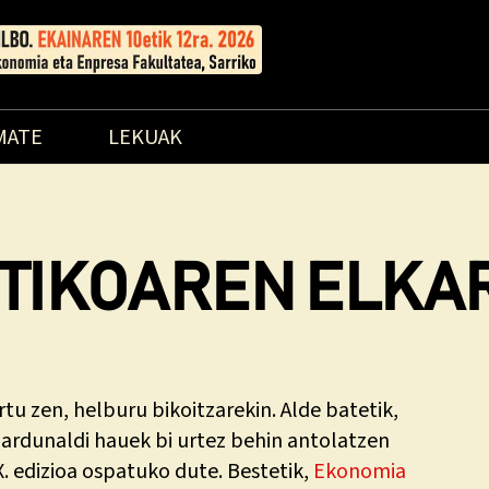
MATE
LEKUAK
TIKOAREN ELKAR
tu zen, helburu bikoitzarekin. Alde batetik,
 jardunaldi hauek bi urtez behin antolatzen
X. edizioa ospatuko dute. Bestetik,
Ekonomia