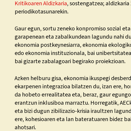
Kritikoaren Aldizkaria
, sostengatzea; aldizkaria
periodikotasunarekin.
Gaur egun, sortu zeneko konpromiso sozial eta 
garapenean eta zabalkundean lagundu nahi du, 
ekonomia postkeynesiarra, ekonomia ekologiko
edo ekonomia instituzionala, bai unibertsitat
bai gizarte zabalagoari begirako proiekzioan.
Azken helburu gisa, ekonomia ikuspegi desberd
ekarpenen integrazioa bilatzen du, izan ere, ho
da hobeto errealitatea eta, beraz, gaur egungo
erantzun inklusiboa marraztu. Horregatik, AECk z
eta bizi dugun zibilizazio-krisia iraultzen lagu
ere, kohesioaren eta lan bateratuaren bidez b
ahotsari.