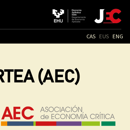
CAS
EUS
ENG
TEA (AEC)