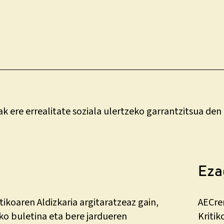
ak ere errealitate soziala ulertzeko garrantzitsua de
Eza
ikoaren Aldizkaria argitaratzeaz gain,
AECre
ko buletina eta bere jardueren
Kritik